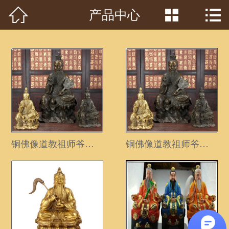



产品中心
首页

关于我们
工程案例
产品中心
客户见证
常识问答
铜佛像道教祖师爷三清
铜佛像道教祖师爷三清
新闻资讯
荣誉资质
泥塑鉴赏