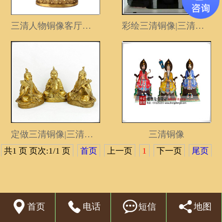
联系我们
三清人物铜像客厅工艺品
彩绘三清铜像|三清铜像现货
定做三清铜像|三清铜像价格
三清铜像
共1 页 页次:1/1 页
首页
上一页
1
下一页
尾页
技术支持：
中正雕塑




首页
电话
短信
地图