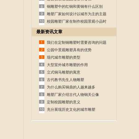
铜雕塑中的红铜和黄铜有什么区别
雕塑厂家如何设计以城市为主的主题
性雕塑
校园雕塑厂家在制作校园景观小品时
的设计要求
最新资讯文章
我们在定制铜雕塑时需要咨询的问题
公园中景观雕塑具有的优势
现代城市雕塑的类型
大型室外城市雕塑的作用
立式铜马雕塑的寓意
古代教书先生人物雕塑
为什么购买铜鼎的人越来越多
雕塑厂家介绍古代人物铜关公像
定制校园雕塑的意义
充分展现历史文化的城市雕塑