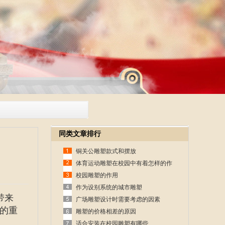
同类文章排行
铜关公雕塑款式和摆放
体育运动雕塑在校园中有着怎样的作
用
校园雕塑的作用
作为设别系统的城市雕塑
带来
广场雕塑设计时需要考虑的因素
的重
雕塑的价格相差的原因
适合安装在校园雕塑有哪些