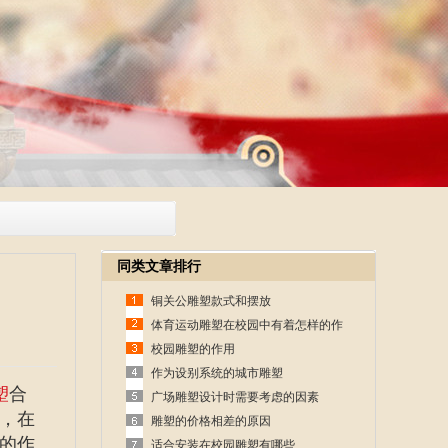
同类文章排行
铜关公雕塑款式和摆放
体育运动雕塑在校园中有着怎样的作
用
校园雕塑的作用
作为设别系统的城市雕塑
塑
合
广场雕塑设计时需要考虑的因素
，在
雕塑的价格相差的原因
的作
适合安装在校园雕塑有哪些