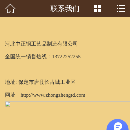



联系我们
首页

关于我们
工程案例
河北中正铜工艺品制造有限公司
产品中心
全国统一销售热线：13722252255
客户见证
常识问答
地址: 保定市唐县长古城工业区
网址：http://www.zhongzhengtd.com
新闻资讯
荣誉资质
泥塑鉴赏