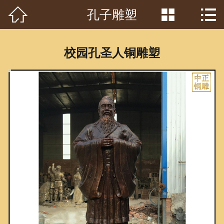



孔子雕塑
首页

关于我们
校园孔圣人铜雕塑
工程案例
产品中心
客户见证
常识问答
新闻资讯
荣誉资质
泥塑鉴赏